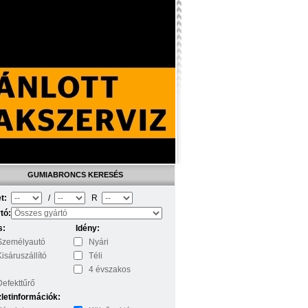
GUMIABRONCS KERESÉS
t:
/
R
tó:
s:
Idény:
Személyautó
Nyári
Kisáruszállító
Téli
4 évszakos
Defekttűrő
letinformációk: