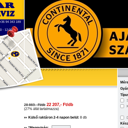
 +36 94 343 189
0 - 12:00
•
•
•
•
•
Mére
Gyár
Típu
22 207,- Ft/db
28 869.- Ft/db
(27% áfát tartalmazza)
Külső raktáron 2-4 napon belül:
8 db
Kész
*Mennyiség: