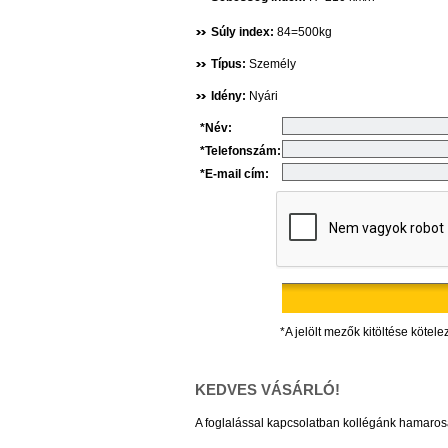
Súly index:
84=500kg
Típus:
Személy
Idény:
Nyári
*Név:
*Telefonszám:
*E-mail cím:
*A jelölt mezők kitöltése kötele
KEDVES VÁSÁRLÓ!
A foglalással kapcsolatban kollégánk hamarosan