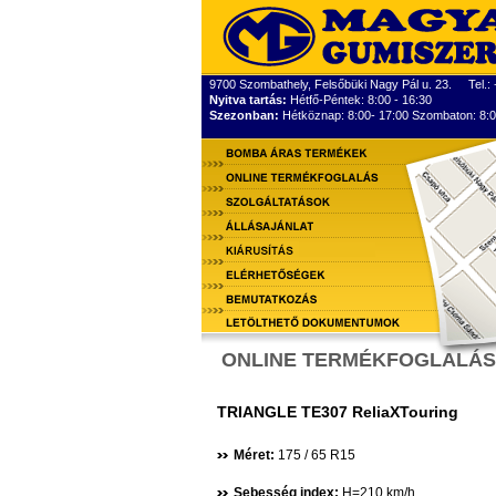
9700 Szombathely, Felsőbüki Nagy Pál u. 23. Tel.:
Nyitva tartás:
Hétfő-Péntek: 8:00 - 16:30
Szezonban:
Hétköznap: 8:00- 17:00 Szombaton: 8:0
ONLINE TERMÉKFOGLALÁS
TRIANGLE TE307 ReliaXTouring
Méret:
175 / 65 R15
Sebesség index:
H=210 km/h