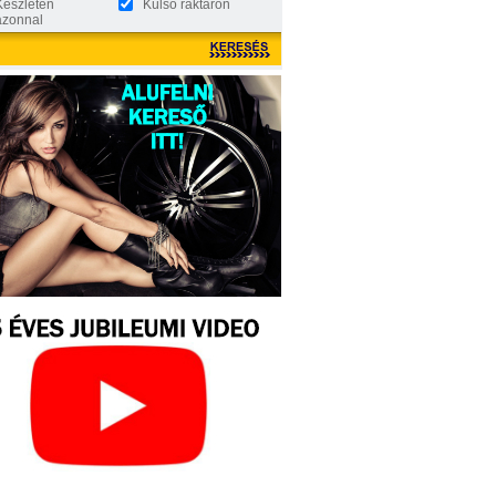
Készleten
Külső raktáron
azonnal