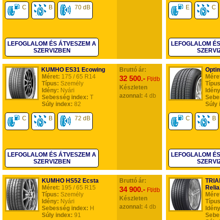
C
B
70 dB
E
C
LEFOGLALOM ÉS ÁTVESZEM A
LEFOGLALOM ÉS
SZERVIZBEN
SZERVI
KUMHO ES31 Ecowing
Bruttó ár:
Opti
Méret:
175 / 65 R14
Mére
32 500.-
Ft/db
Típus:
Személy
Típus
Készleten
Idény:
Nyári
Idény
azonnal:
4 db
Sebesség index:
T
Sebe
Súly index:
82
Súly 
C
B
72 dB
C
B
LEFOGLALOM ÉS ÁTVESZEM A
LEFOGLALOM ÉS
SZERVIZBEN
SZERVI
KUMHO HS52 Ecsta
Bruttó ár:
TRIA
Méret:
195 / 65 R15
Reli
34 900.-
Ft/db
Típus:
Személy
Mére
Készleten
Idény:
Nyári
Típus
azonnal:
4 db
Sebesség index:
H
Idény
Súly index:
91
Sebe