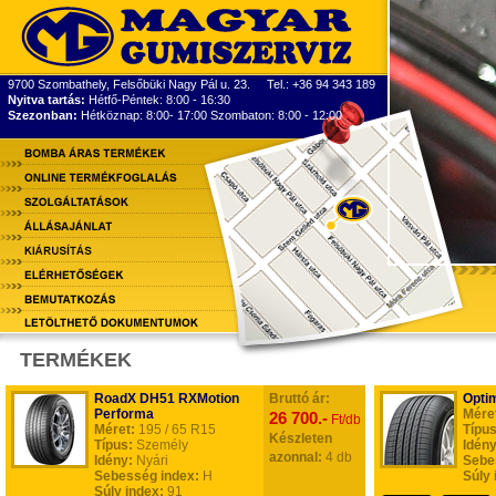
9700 Szombathely, Felsőbüki Nagy Pál u. 23. Tel.: +36 94 343 189
Nyitva tartás:
Hétfő-Péntek: 8:00 - 16:30
Szezonban:
Hétköznap: 8:00- 17:00 Szombaton: 8:00 - 12:00
TERMÉKEK
RoadX DH51 RXMotion
Bruttó ár:
Opti
Performa
Mére
26 700.-
Ft/db
Méret:
195 / 65 R15
Típus
Készleten
Típus:
Személy
Idény
azonnal:
4 db
Idény:
Nyári
Sebe
Sebesség index:
H
Súly 
Súly index:
91