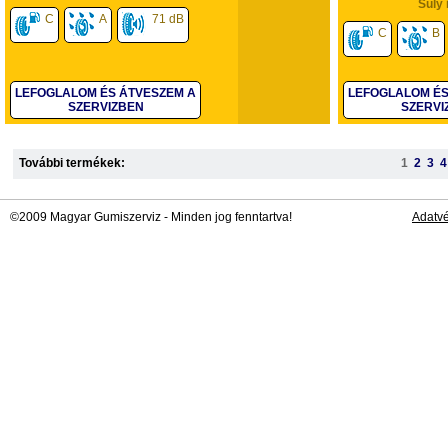
Súly 
C
A
71 dB
C
B
LEFOGLALOM ÉS ÁTVESZEM A
LEFOGLALOM ÉS
SZERVIZBEN
SZERVI
További termékek:
1
2
3
4
©2009 Magyar Gumiszerviz - Minden jog fenntartva!
Adatv