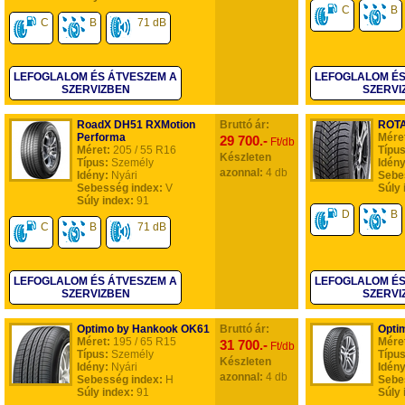
C
B
C
B
71 dB
LEFOGLALOM ÉS ÁTVESZEM A
LEFOGLALOM ÉS
SZERVIZBEN
SZERVI
RoadX DH51 RXMotion
Bruttó ár:
ROTA
Performa
Mére
29 700.-
Ft/db
Méret:
205 / 55 R16
Típus
Készleten
Típus:
Személy
Idény
azonnal:
4 db
Idény:
Nyári
Sebe
Sebesség index:
V
Súly 
Súly index:
91
D
B
C
B
71 dB
LEFOGLALOM ÉS ÁTVESZEM A
LEFOGLALOM ÉS
SZERVIZBEN
SZERVI
Optimo by Hankook OK61
Bruttó ár:
Opti
Méret:
195 / 65 R15
Mére
31 700.-
Ft/db
Típus:
Személy
Típus
Készleten
Idény:
Nyári
Idény
azonnal:
4 db
Sebesség index:
H
Sebe
Súly index:
91
Súly 