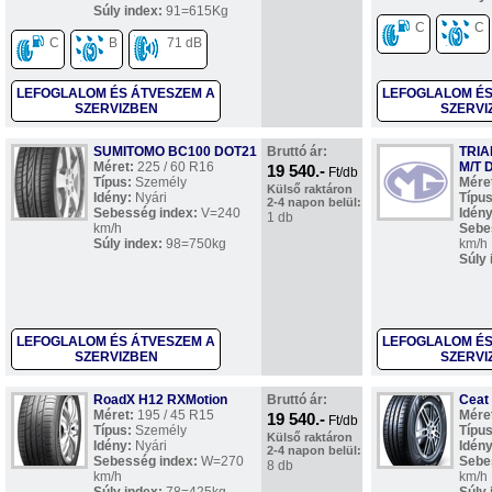
Súly index:
91=615Kg
C
C
C
B
71 dB
LEFOGLALOM ÉS ÁTVESZEM A
LEFOGLALOM ÉS
SZERVIZBEN
SZERVI
SUMITOMO BC100 DOT21
Bruttó ár:
TRIA
Méret:
225 / 60 R16
M/T 
19 540.-
Ft/db
Típus:
Személy
Mére
Külső raktáron
Idény:
Nyári
Típus
2-4 napon belül:
Sebesség index:
V=240
Idény
1 db
km/h
Sebe
Súly index:
98=750kg
km/h
Súly 
LEFOGLALOM ÉS ÁTVESZEM A
LEFOGLALOM ÉS
SZERVIZBEN
SZERVI
RoadX H12 RXMotion
Bruttó ár:
Ceat
Méret:
195 / 45 R15
Mére
19 540.-
Ft/db
Típus:
Személy
Típus
Külső raktáron
Idény:
Nyári
Idény
2-4 napon belül:
Sebesség index:
W=270
Sebe
8 db
km/h
km/h