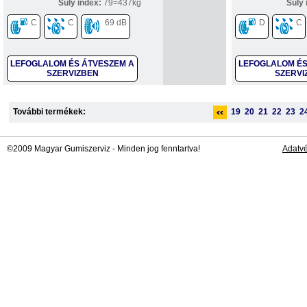
Súly index:
79=437kg
Súly 
C
C
69 dB
D
C
LEFOGLALOM ÉS ÁTVESZEM A
LEFOGLALOM ÉS
SZERVIZBEN
SZERVI
További termékek:
19
20
21
22
23
2
©2009 Magyar Gumiszerviz - Minden jog fenntartva!
Adatv