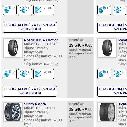
Súly index:
78=425kg
Súly 
D
C
71 dB
C
B
LEFOGLALOM ÉS ÁTVESZEM A
LEFOGLALOM ÉS
SZERVIZBEN
SZERVI
RoadX H11 RXMotion
Bruttó ár:
Road
Méret:
175 / 70 R14
Mére
19 540.-
Ft/db
Típus:
Személy
Típus
Külső raktáron
Idény:
Nyári
Idény
2-4 napon belül:
Sebesség index:
T=190
Sebe
8 db
km/h
km/h
Súly index:
84=500kg
Súly 
D
C
70 dB
D
C
LEFOGLALOM ÉS ÁTVESZEM A
LEFOGLALOM ÉS
SZERVIZBEN
SZERVI
Sunny NP226
Bruttó ár:
TRIA
Méret:
165 / 70 R13
Mére
19 540.-
Ft/db
Típus:
Személy
Típus
Külső raktáron
Idény:
Nyári
Idény
2-4 napon belül:
Sebesség index:
T=190
Sebe
8 db
km/h
km/h