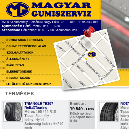
9700 Szombathely, Felsőbüki Nagy Pál u. 23. Tel.: +36 94 343 189
Nyitva tartás:
Hétfő-Péntek: 8:00 - 16:30
Szezonban:
Hétköznap: 8:00- 17:00 Szombaton: 8:00 - 12:00
TERMÉKEK
TRIANGLE TE307
Bruttó ár:
ROT
ReliaXTouring
Mére
19 540.-
Ft/db
Méret:
195 / 65 R15
Típus
Külső raktáron
Típus:
Személy
Idény
2-4 napon belül:
Idény:
Nyári
Sebe
8 db
Sebesség index:
H=210
km/h
km/h
Súly 