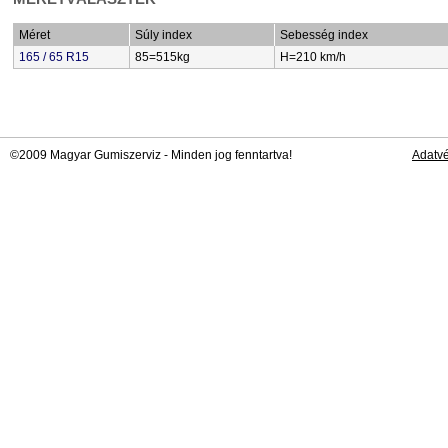
Méret
Súly index
Sebesség index
165 / 65 R15
85=515kg
H=210 km/h
©2009 Magyar Gumiszerviz - Minden jog fenntartva!
Adatv