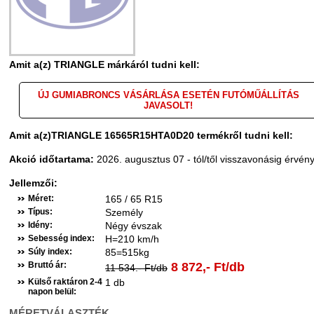
Amit a(z) TRIANGLE márkáról tudni kell:
ÚJ GUMIABRONCS VÁSÁRLÁSA ESETÉN FUTÓMŰÁLLÍTÁS
JAVASOLT!
Amit a(z)TRIANGLE 16565R15HTA0D20 termékről tudni kell:
Akció időtartama:
2026. augusztus 07 - tól/től visszavonásig érvén
Jellemzői:
Méret:
165 / 65 R15
Típus:
Személy
Idény:
Négy évszak
Sebesség index:
H=210 km/h
Súly index:
85=515kg
Bruttó ár:
8 872,- Ft/db
11 534.- Ft/db
Külső raktáron 2-4
1 db
napon belül:
MÉRETVÁLASZTÉK