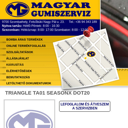
9700 Szombathely, Felsőbüki Nagy Pál u. 23. Tel.: +36 94 343 189
Nyitva tartás:
Hétfő-Péntek: 8:00 - 16:30
Szezonban:
Hétköznap: 8:00- 17:00 Szombaton: 8:00 - 12:00
TRIANGLE TA01 SEASONX DOT20
LEFOGLALOM ÉS ÁTVESZEM
A SZERVIZBEN