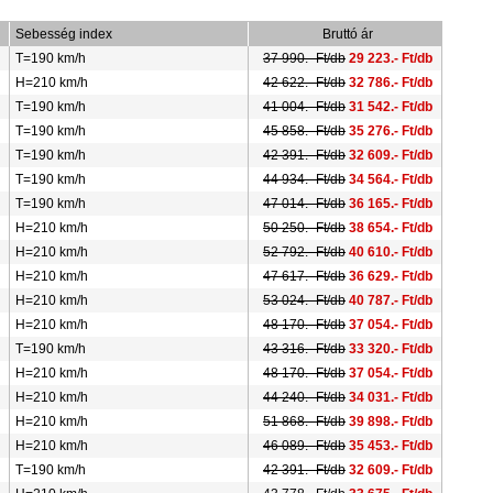
Sebesség index
Bruttó ár
T=190 km/h
37 990.- Ft/db
29 223.- Ft/db
H=210 km/h
42 622.- Ft/db
32 786.- Ft/db
T=190 km/h
41 004.- Ft/db
31 542.- Ft/db
T=190 km/h
45 858.- Ft/db
35 276.- Ft/db
T=190 km/h
42 391.- Ft/db
32 609.- Ft/db
T=190 km/h
44 934.- Ft/db
34 564.- Ft/db
T=190 km/h
47 014.- Ft/db
36 165.- Ft/db
H=210 km/h
50 250.- Ft/db
38 654.- Ft/db
H=210 km/h
52 792.- Ft/db
40 610.- Ft/db
H=210 km/h
47 617.- Ft/db
36 629.- Ft/db
H=210 km/h
53 024.- Ft/db
40 787.- Ft/db
H=210 km/h
48 170.- Ft/db
37 054.- Ft/db
T=190 km/h
43 316.- Ft/db
33 320.- Ft/db
H=210 km/h
48 170.- Ft/db
37 054.- Ft/db
H=210 km/h
44 240.- Ft/db
34 031.- Ft/db
H=210 km/h
51 868.- Ft/db
39 898.- Ft/db
H=210 km/h
46 089.- Ft/db
35 453.- Ft/db
T=190 km/h
42 391.- Ft/db
32 609.- Ft/db