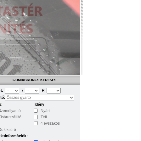
GUMIABRONCS KERESÉS
t:
/
R
tó:
s:
Idény:
Személyautó
Nyári
Kisáruszállító
Téli
4 évszakos
Defekttűrő
letinformációk: