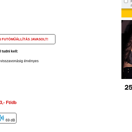
 FUTÓMŰÁLLÍTÁS JAVASOLT!
udni kell:
l visszavonásig érvényes
3,- Ft/db
69 dB