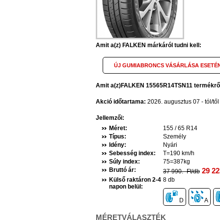
Amit a(z) FALKEN márkáról tudni kell:
ÚJ GUMIABRONCS VÁSÁRLÁSA ESETÉN
Amit a(z)FALKEN 15565R14TSN11 termékről t
Akció időtartama:
2026. augusztus 07 - tól/tő
Jellemzői:
Méret:
155 / 65 R14
Típus:
Személy
Idény:
Nyári
Sebesség index:
T=190 km/h
Súly index:
75=387kg
Bruttó ár:
29 22
37 990.- Ft/db
Külső raktáron 2-4
8 db
napon belül:
D
A
MÉRETVÁLASZTÉK