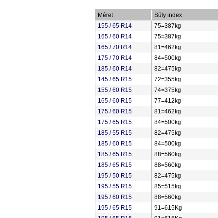
Méret
Súly index
155 / 65 R14
75=387kg
165 / 60 R14
75=387kg
165 / 70 R14
81=462kg
175 / 70 R14
84=500kg
185 / 60 R14
82=475kg
145 / 65 R15
72=355kg
155 / 60 R15
74=375kg
165 / 60 R15
77=412kg
175 / 60 R15
81=462kg
175 / 65 R15
84=500kg
185 / 55 R15
82=475kg
185 / 60 R15
84=500kg
185 / 65 R15
88=560kg
185 / 65 R15
88=560kg
195 / 50 R15
82=475kg
195 / 55 R15
85=515kg
195 / 60 R15
88=560kg
195 / 65 R15
91=615Kg