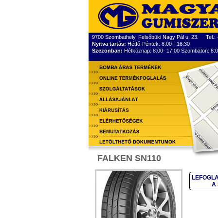
9700 Szombathely, Felsőbüki Nagy Pál u. 23. Tel.:
Nyitva tartás:
Hétfő-Péntek: 8:00 - 16:30
Szezonban:
Hétköznap: 8:00- 17:00 Szombaton: 8:0
FALKEN SN110
LEFOGLA
A