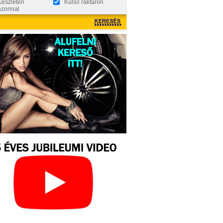
Készleten
Külső raktáron
azonnal