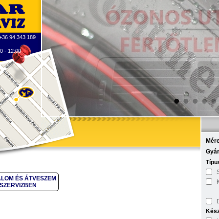
 +36 94 343 189
0 - 12:00
•
•
•
•
•
Mére
Gyár
Típu
LOM ÉS ÁTVESZEM
 SZERVIZBEN
Kész