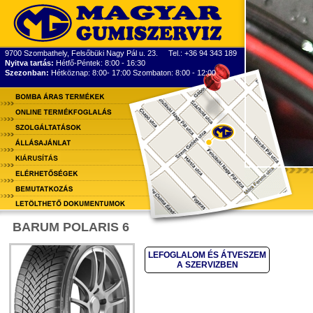
9700 Szombathely, Felsőbüki Nagy Pál u. 23. Tel.: +36 94 343 189
Nyitva tartás:
Hétfő-Péntek: 8:00 - 16:30
Szezonban:
Hétköznap: 8:00- 17:00 Szombaton: 8:00 - 12:00
BARUM POLARIS 6
LEFOGLALOM ÉS ÁTVESZEM
A SZERVIZBEN