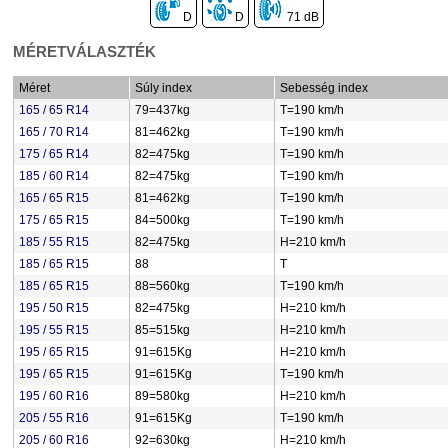
D
D
71 dB
MÉRETVÁLASZTÉK
Méret
Súly index
Sebesség index
165 / 65 R14
79=437kg
T=190 km/h
165 / 70 R14
81=462kg
T=190 km/h
175 / 65 R14
82=475kg
T=190 km/h
185 / 60 R14
82=475kg
T=190 km/h
165 / 65 R15
81=462kg
T=190 km/h
175 / 65 R15
84=500kg
T=190 km/h
185 / 55 R15
82=475kg
H=210 km/h
185 / 65 R15
88
T
185 / 65 R15
88=560kg
T=190 km/h
195 / 50 R15
82=475kg
H=210 km/h
195 / 55 R15
85=515kg
H=210 km/h
195 / 65 R15
91=615Kg
H=210 km/h
195 / 65 R15
91=615Kg
T=190 km/h
195 / 60 R16
89=580kg
H=210 km/h
205 / 55 R16
91=615Kg
T=190 km/h
205 / 60 R16
92=630kg
H=210 km/h