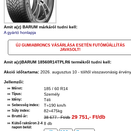
Amit a(z) BARUM márkáról tudni kell:
A gyártó honlapja
ÚJ GUMIABRONCS VÁSÁRLÁSA ESETÉN FUTÓMŰÁLLÍTÁS
JAVASOLT!
Amit a(z)BARUM 18560R14TPLR6 termékről tudni kell:
Akció időtartama:
2026. augusztus 10 - tól/től visszavonásig érvén
Jellemzői:
Méret:
185 / 60 R14
Típus:
Személy
Idény:
Téli
Sebesség index:
T=190 km/h
Súly index:
82=475kg
Bruttó ár:
29 751,- Ft/db
38 677.- Ft/db
Külső raktáron 2-4
8 db
napon belül: