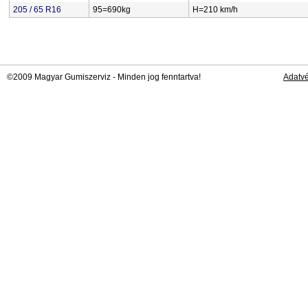
205 / 65 R16
95=690kg
H=210 km/h
©2009 Magyar Gumiszerviz - Minden jog fenntartva!
Adatv