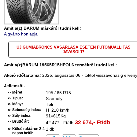
Amit a(z) BARUM márkáról tudni kell:
A gyártó honlapja
ÚJ GUMIABRONCS VÁSÁRLÁSA ESETÉN FUTÓMŰÁLLÍTÁS
JAVASOLT!
Amit a(z)BARUM 19565R15HPOL6 termékről tudni kell:
Akció időtartama:
2026. augusztus 06 - tól/től visszavonásig érvén
Jellemzői:
Méret:
195 / 65 R15
Típus:
Személy
Idény:
Téli
Sebesség index:
H=210 km/h
Súly index:
91=615Kg
Bruttó ár:
32 674,- Ft/db
42 477.- Ft/db
Külső raktáron 2-4
1 db
napon belül: