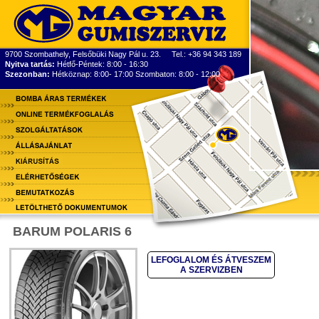
9700 Szombathely, Felsőbüki Nagy Pál u. 23. Tel.: +36 94 343 189
Nyitva tartás:
Hétfő-Péntek: 8:00 - 16:30
Szezonban:
Hétköznap: 8:00- 17:00 Szombaton: 8:00 - 12:00
BARUM POLARIS 6
LEFOGLALOM ÉS ÁTVESZEM
A SZERVIZBEN