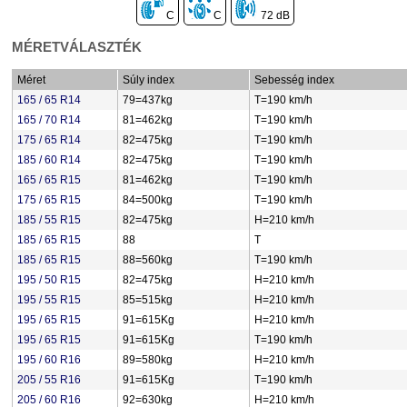
C
C
72 dB
MÉRETVÁLASZTÉK
Méret
Súly index
Sebesség index
165 / 65 R14
79=437kg
T=190 km/h
165 / 70 R14
81=462kg
T=190 km/h
175 / 65 R14
82=475kg
T=190 km/h
185 / 60 R14
82=475kg
T=190 km/h
165 / 65 R15
81=462kg
T=190 km/h
175 / 65 R15
84=500kg
T=190 km/h
185 / 55 R15
82=475kg
H=210 km/h
185 / 65 R15
88
T
185 / 65 R15
88=560kg
T=190 km/h
195 / 50 R15
82=475kg
H=210 km/h
195 / 55 R15
85=515kg
H=210 km/h
195 / 65 R15
91=615Kg
H=210 km/h
195 / 65 R15
91=615Kg
T=190 km/h
195 / 60 R16
89=580kg
H=210 km/h
205 / 55 R16
91=615Kg
T=190 km/h
205 / 60 R16
92=630kg
H=210 km/h